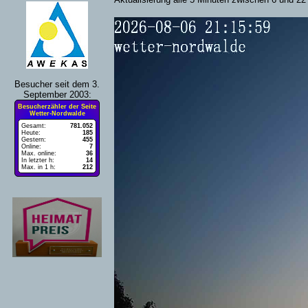
Besucher seit dem 3.
September 2003:
Besucherzähler der Seite
Wetter-Nordwalde
Gesamt:
781.052
Heute:
185
Gestern:
455
Online:
7
Max. online:
36
In letzter h:
14
Max. in 1 h:
212