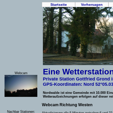
Startseite
Vorhersagen
Eine Wetterstatio
Webcam
Private Station Gottfried Grond
GPS-Koordinaten: Nord 52°05.0
Nordwalde ist eine Gemeinde mit 10.000 Ein
Wetteraufzeichnungen erfolgen auf dieser rein
Webcam Richtung Westen
Nachbar Stationen:
Aktualisierung alle 5 Minuten zwischen 6 und 22