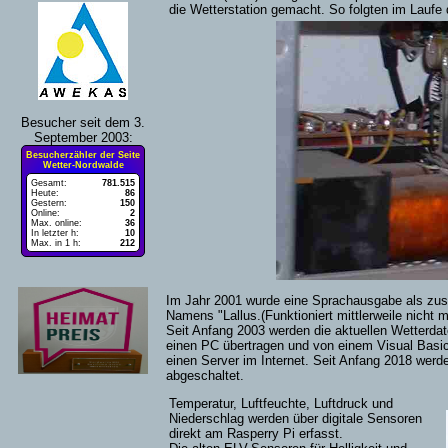
die Wetterstation gemacht. So folgten im Laufe 
Besucher seit dem 3.
September 2003:
Besucherzähler der Seite
Wetter-Nordwalde
Gesamt:
781.515
Heute:
86
Gestern:
150
Online:
2
Max. online:
36
In letzter h:
10
Max. in 1 h:
212
Im Jahr 2001 wurde eine Sprachausgabe als zusät
Namens "Lallus.(Funktioniert mittlerweile nicht m
Seit Anfang 2003 werden die aktuellen Wetterdate
einen PC übertragen und von einem Visual Basi
einen Server im Internet. Seit Anfang 2018 werd
abgeschaltet.
Temperatur, Luftfeuchte, Luftdruck und
Niederschlag werden über digitale Sensoren
direkt am Rasperry Pi erfasst.